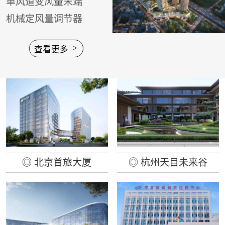
单风道变风量末端
感器信号接入智慧变风
㎡购物中心、两栋160
机械定风量调节器
量风口设备控制中，进
米/200米高层办公塔
行智能联动调控空调出
>
楼、四栋近150米的超
查看更多
风量，显著提升室内空
高层住宅。
气品质和舒适度。
◎ 北京首旅大厦
◎ 杭州天目未来谷