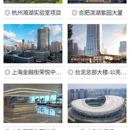
◎ 杭州湘湖实验室项目
◎ 合肥滨湖紫园大厦
◎ 上海金融街荣悦中心
◎ 台泥总部大楼-公亮大
A幢兴业银行上海分行
厦