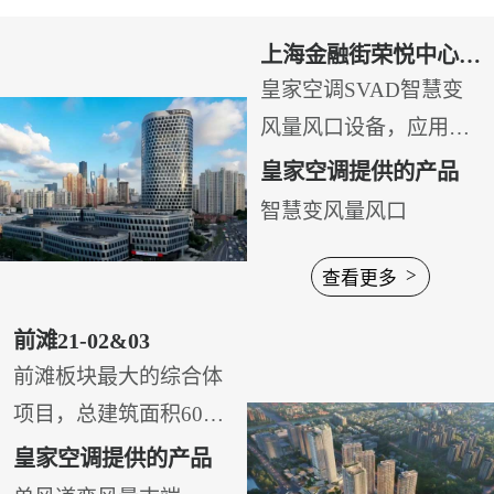
上海金融街荣悦中心A
幢兴业银行上海分行
皇家空调SVAD智慧变
风量风口设备，应用于
兴业银行上海分行大厦
皇家空调提供的产品
信用卡中心。针对信用
智慧变风量风口
卡部门业务开展的特
>
点，办公区有大量的会
查看更多
客室、会议室及办公
前滩21-02&03
室，通过采用智慧变风
前滩板块最大的综合体
量风口设备，有效的解
项目，总建筑面积60万
决了隔间独立温度控制
平方米，总投资约75.6
皇家空调提供的产品
的同时，将室内CO2传
亿，规划有5层的17万