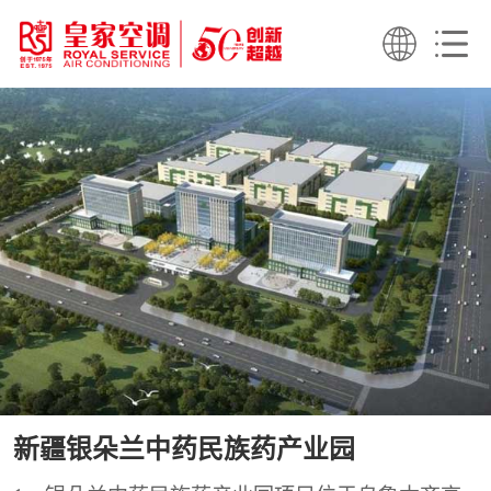
新疆银朵兰中药民族药产业园