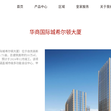
首页
产品中心
区域
皇家服务
关于我
选型系统
华南
培训中心
公司介绍
VAV系列
华东
系统集成服务
媒体中心
华商国际城希尔顿大厦
VAD系列
华北
服务咨询
CAVC阀门系列
西南
地台送风系列
海外
际城希尔顿大厦）位于自贡高新
.75亩，总建筑面积约10万㎡，
楼宇自控
，预计于2024年12月竣工。该项
G3系统
涵盖城市级多功能会议中心、甲
医疗净化系列
风口系列
净化机系列